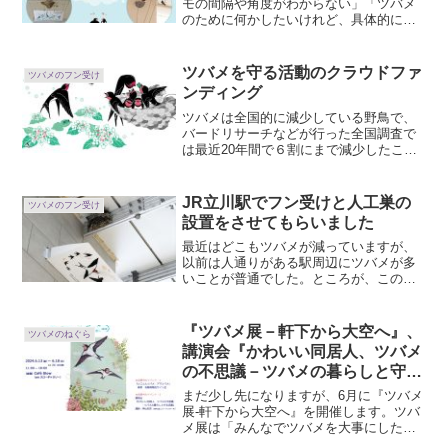
モの間隔や角度がわからない」「ツバメ
のために何かしたいけれど、具体的にど
うすればいいの？」という声にお応えし
て、私たちが保全活動を行っている東京
都八王子市で実際の現場をまわりながら
ツバメを守る活動のクラウドファ
ツバメのフン受け
工夫の数々をご紹介する見...
ンディング
ツバメは全国的に減少している野鳥で、
バードリサーチなどが行った全国調査で
は最近20年間で６割にまで減少したこと
が分かりました。Tsubame Japanはバー
ドリサーチと共同でツバメのフン受けの
制作と配布を行ってきたほか、ツバメの
JR立川駅でフン受けと人工巣の
ツバメのフン受け
人工巣やカ...
設置をさせてもらいました
最近はどこもツバメが減っていますが、
以前は人通りがある駅周辺にツバメが多
いことが普通でした。ところが、このご
ろは駅周辺からツバメが少なくなり、駅
構内ばかりに巣ができている場所が多い
ようです。1990年代から全国的にカラス
『ツバメ展－軒下から大空へ』、
ツバメのねぐら
が増え、そのカラスが...
講演会『かわいい同居人、ツバメ
の不思議－ツバメの暮らしと守る
活動』のご案内
まだ少し先になりますが、6月に『ツバメ
展-軒下から大空へ』を開催します。ツバ
メ展は「みんなでツバメを大事にした
い」をテーマに、2018年から毎年6月に東