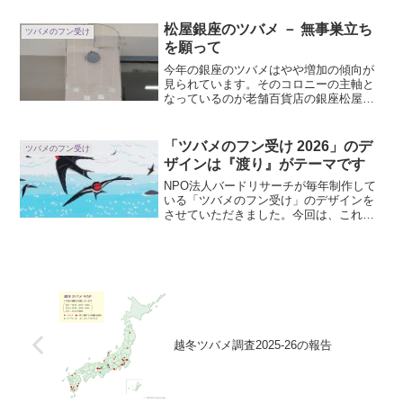
京都国分寺市にあるオーガニックカフェ
「カフェスロー」で開催してきた展覧会
松屋銀座のツバメ － 無事巣立ち
ツバメのフン受け
です。広い店内の...
を願って
今年の銀座のツバメはやや増加の傾向が
見られています。そのコロニーの主軸と
なっているのが老舗百貨店の銀座松屋さ
ん。松屋さんの東館には1970年代から毎
年ツバメが営巣し続け、銀座の象徴、夏
の風物詩として、多くの人に親しまれて
「ツバメのフン受け 2026」のデ
ツバメのフン受け
きました。かつてはた...
ザインは『渡り』がテーマです
NPO法人バードリサーチが毎年制作して
いる「ツバメのフン受け」のデザインを
させていただきました。今回は、これま
でのフン受けでまだテーマにしていなか
った渡りのシーンを描きました。海を渡
っているツバメを私は実際に見たことが
ありません。多くの方が...
越冬ツバメ調査2025-26の報告