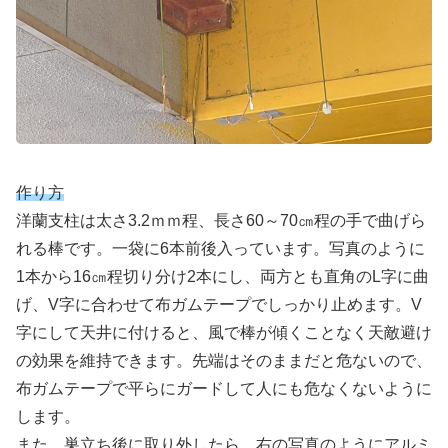
作り方
洋蘭支柱は太さ3.2ｍｍ程、長さ60～70㎝程の手で曲げら
れる棒です。一袋に6本前後入っています。写真のように
1本から16㎝程切り分け2本にし、両方とも直角のL字に曲
げ、V字に合わせて布ガムテープでしっかり止めます。V
字にして天井に付けると、風で棒が傾くことなく天敵避け
の効果を維持できます。先端はそのままだと危ないので、
布ガムテープで平らにガードして人にも危なくないように
します。
また、巣立ち後に取り外したら、右の写真のようにアルミ