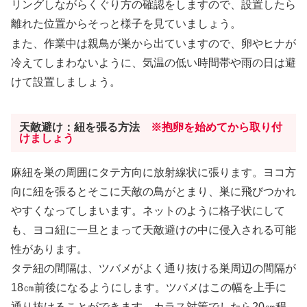
リングしながらくぐり方の確認をしますので、設置したら
離れた位置からそっと様子を見ていましょう。
また、作業中は親鳥が巣から出ていますので、卵やヒナが
冷えてしまわないように、気温の低い時間帯や雨の日は避
けて設置しましょう。
天敵避け：紐を張る方法
※抱卵を始めてから取り付
けましょう
麻紐を巣の周囲にタテ方向に放射線状に張ります。ヨコ方
向に紐を張るとそこに天敵の鳥がとまり、巣に飛びつかれ
やすくなってしまいます。ネットのように格子状にして
も、ヨコ紐に一旦とまって天敵避けの中に侵入される可能
性があります。
タテ紐の間隔は、ツバメがよく通り抜ける巣周辺の間隔が
18㎝前後になるようにします。ツバメはこの幅を上手に
通り抜けることができます。カラス対策でしたら20㎝程