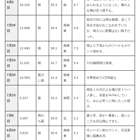
8月2
16,220
晴
35.3
南
6.7
みられるようになった。畑の上
日
を飛び交う様子も。
前日7/29には塒を観察。近くで
7月30
南南
花火大会がおこなわれていた
12,896
晴
36.4
5.8
日
東
が、塒入りに影響はない様子だ
った。
7月26
南南
塒より下流からのツバメもカウ
12,993
晴
38.1
7.5
日
東
ント始める。
7月23
南南
11,031
晴
33.7
5.4
7/22梅雨明け発表。
日
東
7月20
曇少
南南
10,563
31.4
3.2
今季初めて1万羽超え
日
し晴
東
塒近くの川の上を飛び交うツバ
7月15
メ多し。水面をﾁｮﾝﾁｮﾝしてい
5,227
曇
32.2
南西
2.4
日
た。みんな早くに塒に入った様
子。
7月8
雨の
曇り空。④が一番多い。高いと
3,097
26.6
北
2.2
日
ち曇
ころを沢山飛んできた。
6月25
南南
今シーズン初カウント。日没直
3,616
晴
30.9
5.1
日
東
後に猛禽出没。