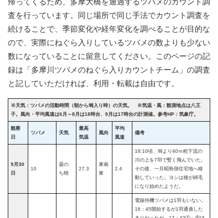
帰ってくるため、多摩大橋を通過するツバメのカウント調
査を行っています。同じ場所で同じ手法でカウント調査を
続けることで、季節変化や経年変化を調べることが目的な
ので、実際にねぐら入りしているツバメの数よりも少ない
数になっていることに留意してください。このページの記
録は「多摩川ツバメのねぐら入りカウントチーム」の調査
と記していただければ、利用・転載は自由です。
※天気：ツバメの活動時間（朝から塒入り時）の天気。 ※気温・風：観測地点は八王
子。風向・平均風速は6月～8月は18時台、9月は17時台の計測値。参考HP：気象庁。
観察
最高
平均
ツバメ
天気
風向
備考
日
気温
風速
16:10頃、塒より40ｍ程下流の
川の上を7羽で暫く飛んでいた。
9月30
曇の
東南
10
27.3
2.4
その後、一旦昭島側住宅地へ移
日
ち晴
東
動していった。ヨシは穂が綿毛
になり始めたようだ。
電線待機ツバメは1羽もいない。
16：45開始するが1羽通過した
きりだったが、17：42①～⑤ほ