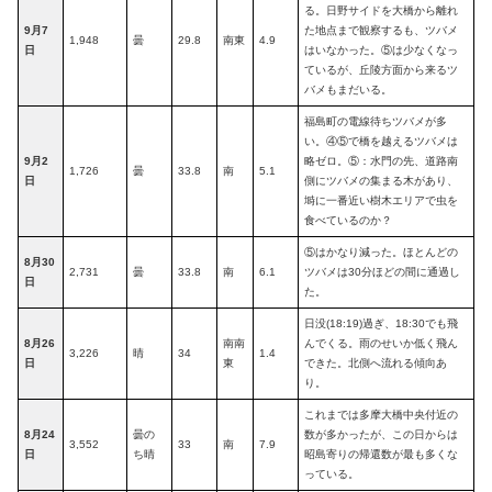
る。日野サイドを大橋から離れ
9月7
た地点まで観察するも、ツバメ
1,948
曇
29.8
南東
4.9
日
はいなかった。⑤は少なくなっ
ているが、丘陵方面から来るツ
バメもまだいる。
福島町の電線待ちツバメが多
い。④⑤で橋を越えるツバメは
9月2
略ゼロ。⑤：水門の先、道路南
1,726
曇
33.8
南
5.1
日
側にツバメの集まる木があり、
塒に一番近い樹木エリアで虫を
食べているのか？
⑤はかなり減った。ほとんどの
8月30
2,731
曇
33.8
南
6.1
ツバメは30分ほどの間に通過し
日
た。
日没(18:19)過ぎ、18:30でも飛
8月26
南南
んでくる。雨のせいか低く飛ん
3,226
晴
34
1.4
日
東
できた。北側へ流れる傾向あ
り。
これまでは多摩大橋中央付近の
8月24
曇の
数が多かったが、この日からは
3,552
33
南
7.9
日
ち晴
昭島寄りの帰還数が最も多くな
っている。