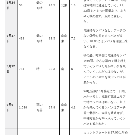
9月24
曇の
53
24.5
北東
1.6
ぼ同時刻に通過していく。21、
日
ち晴
22日まとまった雨量あり、よう
やく秋の空気・風向に変わっ
た。
電線待ちツバメなし。アーチの
9月17
曇の
南南
ない③④を超えるツバメが多
418
33.5
7.2
日
ち晴
東
い。18:05にはツバメを確認出来
なくなる。
橋の脇、昭島側に電線待ちツバ
メ50羽。小さな群れで橋を超え
9月12
ていくツバメたちが高い所を飛
781
晴
32.3
南
6
日
んでいく。ふだんは少ないが、
アーチの上や中を飛ぶツバメが
多かった。
9/8は台風13号接近にて一日雨。
水かさ多し。福島町電線エリア
で待つツバメは略いない。川上
9月9
雨の
南南
1,539
27.8
4.1
から飛んでくるツバメはアーチ
日
ち曇
東
前で北側へ。大橋を通過せず、
中神方面から塒へ入っていくツ
バメも観られた。
カウントスタートを17:00に早め