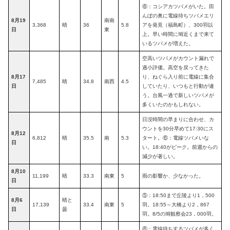
⑥：コシアカツバメがいた。田
んぼの奥に電線待ちツバメエリ
8月19
南南
3,368
晴
36
5.8
アを発見（福島町）、300羽以
日
東
上。早い時間に塒近くまで来て
いるツバメが増えた。
空高いツバメがカウント漏れで
過小評価。高空を戻ってきた
8月17
り、ねぐら入り前に電線に集合
7,485
晴
34.8
南西
4.5
日
していたり、いつもと行動が違
う。台風一過で新しいツバメが
多くいたのかもしれない。
日没時間の早まりに合わせ、カ
ウントを30分早めて17:30にス
8月12
6,812
晴
35.5
南
5.3
タート。⑥：電線ツバメいな
日
い。18:40がピーク。前週からの
減少が著しい。
8月10
11,199
晴
33.3
南東
5
雨の影響か、少なかった。
日
⑤：18:50まで丘陵より1，500
8月6
晴と
17,139
33.4
南東
5
羽。18:55～大橋より2，867
日
曇
羽。8/5の塒観察会23，000羽。
⑥：電線待ちするツバメが多く