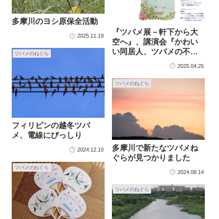
多摩川のヨシ原保全活動
『ツバメ展－軒下から大
2025.11.19
空へ』、講演会『かわい
い同居人、ツバメの不思
ツバメのねぐら
議－ツバメの暮らしと守
2025.04.25
る活動』のご案内
ツバメのねぐら
フィリピンの越冬ツバ
メ、電線にびっしり
多摩川で新たなツバメね
2024.12.10
ぐらが見つかりました
ツバメのねぐら
2024.08.14
ツバメのねぐら