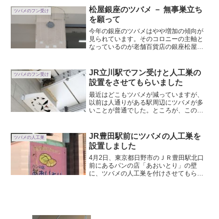
化や生態を科学的データや標本に基づい
松屋銀座のツバメ － 無事巣立ち
ツバメのフン受け
て学ぶことのでき...
を願って
今年の銀座のツバメはやや増加の傾向が
見られています。そのコロニーの主軸と
なっているのが老舗百貨店の銀座松屋さ
ん。松屋さんの東館には1970年代から毎
年ツバメが営巣し続け、銀座の象徴、夏
の風物詩として、多くの人に親しまれて
JR立川駅でフン受けと人工巣の
ツバメのフン受け
きました。かつてはた...
設置をさせてもらいました
最近はどこもツバメが減っていますが、
以前は人通りがある駅周辺にツバメが多
いことが普通でした。ところが、このご
ろは駅周辺からツバメが少なくなり、駅
構内ばかりに巣ができている場所が多い
ようです。1990年代から全国的にカラス
JR豊田駅前にツバメの人工巣を
ツバメの人工巣
が増え、そのカラスが...
設置しました
4月2日、東京都日野市のＪＲ豊田駅北口
前にあるパンの店「あおいとり」の壁
に、ツバメの人工巣を付けさせてもらい
ました。あおいとりは日野青い鳥福祉会
が運営している焼きたてパンのお店で
す。メロンパンやマドレーヌを購入して
食べてみると、甘すぎず、サ...