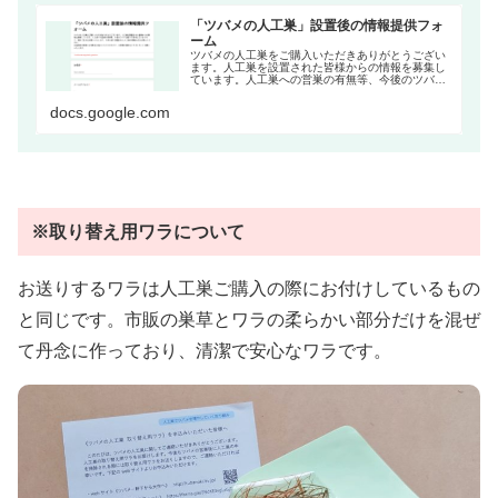
「ツバメの人工巣」設置後の情報提供フォ
ーム
ツバメの人工巣をご購入いただきありがとうござい
ます。人工巣を設置された皆様からの情報を募集し
ています。人工巣への営巣の有無等、今後のツバメ
活動への参考となりますので、是非ご協力をお願い
いたします。 今年以前に設置された人工巣の情報も
docs.google.com
ぜひお寄...
※
取り替え用
ワラについて
お送りするワラは人工巣ご購入の際にお付けしているもの
と同じです。市販の巣草とワラの柔らかい部分だけを混ぜ
て丹念に作っており、清潔で安心なワラです。