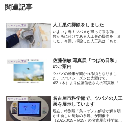
関連記事
人工巣の掃除をしました
ツバメの人工巣
いよいよ春！ツバメが帰って来る前に、
数か所に付けてある人工巣の掃除をしま
した。今回、掃除した人工巣は「もとも
とツバメが巣作りしていたけれど、壁に
泥が付きづらくてツバメがかなり苦労し
ていた」等の事情があって、建物の関係
者と相談して付けさせても...
佐藤信敏 写真展「つばめ日和」
ツバメの人工巣
のご案内
ツバメの飛来が聞かれる頃となりまし
た。ツバメシーズンに先駆けて、
4/2（木）より佐藤信敏さんの写真展『ツ
バメ日和』が開催されます。昨年出版さ
れた『とことんツバメ、アマツバメ』の
著者でもある佐藤信敏さん。今回の展覧
名古屋市科学館で、ツバメの人工
ツバメの人工巣
会ではどんなツバメの世界を見...
巣を展示しています
現在、特別展「鳥～ゲノム解析が解き明
かす新しい鳥類の系統」が開催中
（2025.3/15－6/15）の名古屋市科学館別
会場でツバメの人工巣やツバメ保全活動
を展示していただいています。鳥類の進