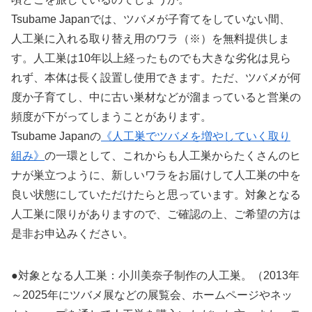
Tsubame Japanでは、ツバメが子育てをしていない間、
人工巣に入れる取り替え用のワラ（※）を無料提供しま
す。人工巣は10年以上経ったものでも大きな劣化は見ら
れず、本体は長く設置し使用できます。ただ、ツバメが何
度か子育てし、中に古い巣材などが溜まっていると営巣の
頻度が下がってしまうことがあります。
Tsubame Japanの
《人工巣でツバメを増やしていく取り
組み》
の一環として、これからも人工巣からたくさんのヒ
ナが巣立つように、新しいワラをお届けして人工巣の中を
良い状態にしていただけたらと思っています。対象となる
人工巣に限りがありますので、ご確認の上、ご希望の方は
是非お申込みください。
●対象となる人工巣：小川美奈子制作の人工巣。（2013年
～2025年にツバメ展などの展覧会、ホームページやネッ