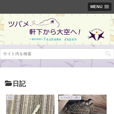
MENU
日記
日記
ツバメのフン受け