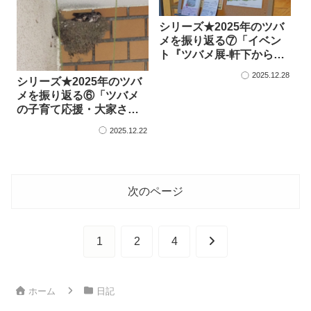
シリーズ★2025年のツバ
メを振り返る⑦「イベン
ト『ツバメ展-軒下から大
空へ』と『かわいい同居
2025.12.28
シリーズ★2025年のツバ
人、ツバメの不思議』」
メを振り返る⑥「ツバメ
の子育て応援・大家さん
にご相談」
2025.12.22
次のページ
次
1
2
4
へ
ホーム
日記